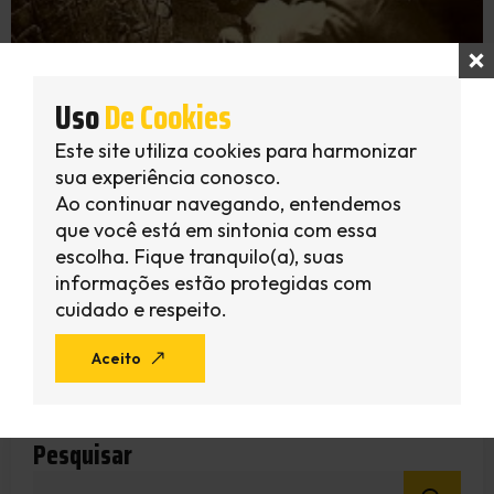
Uso
De Cookies
História Do Anel Atlante
Este site utiliza cookies para harmonizar
Outubro 3, 2013
Edom Ferreira
sua experiência conosco.
A história do anel atlante começa no ano de 1860 e foi descoberto
Ao continuar navegando, entendemos
pelo egiptólogo Marques de Angrain A história do anel atlante
que você está em sintonia com essa
começou no Egito há mais de dez mil…
escolha. Fique tranquilo(a), suas
informações estão protegidas com
Continuar Lendo
cuidado e respeito.
Aceito
1
2
Pesquisar
Sear