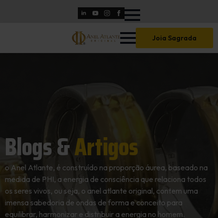
Skip
to
main
Joia Sagrada
content
Blogs &
Artigos
o Anel Atlante, é construído na proporção áurea, baseado na
medida de PHI, a energia de consciência que relaciona todos
os seres vivos, ou seja, o anel atlante original, contem uma
imensa sabedoria de ondas de forma e conceito para
equilibrar, harmonizar e distribuir a energia no homem.