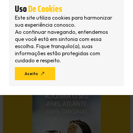
Como Usar O Anel Atlante
Uso
De Cookies
Fabricação Do Anel Atlante
Historia Do Anel Atlante
Este site utiliza cookies para harmonizar
O Anel Atlante Funciona
sua experiência conosco.
Significado Do Anel Atlante
Ao continuar navegando, entendemos
Uncategorized
que você está em sintonia com essa
escolha. Fique tranquilo(a), suas
informações estão protegidas com
Siga-Nos
cuidado e respeito.
Aceito
Adquira Seu Anel