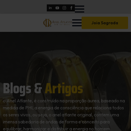
Skip
to
main
Joia Sagrada
content
Blogs &
Artigos
o Anel Atlante, é construído na proporção áurea, baseado na
medida de PHI, a energia de consciência que relaciona todos
os seres vivos, ou seja, o anel atlante original, contem uma
imensa sabedoria de ondas de forma e conceito para
equilibrar, harmonizar e distribuir a energia no homem.